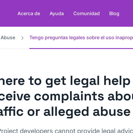
Acerca de
Ayuda
Comunidad
Blog
d Abuse
Tengo preguntas legales sobre el uso inaprop
ere to get legal help
ceive complaints abo
affic or alleged abuse
Project developers cannot provide legal advic