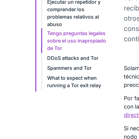
Ejecutar un repetidor y
reci
comprender los
problemas relativos al
otro
abuso
cons
Tengo preguntas legales
cont
sobre el uso inapropiado
de Tor
DDoS attacks and Tor
Spammers and Tor
Solam
técni
What to expect when
preoc
running a Tor exit relay
Por f
con l
direct
Si ne
nodo 