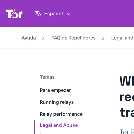
Web del Proyecto Tor
Español
Ayuda
FAQ de Repetidores
Legal an
Wh
Temas
Para empezar
re
Running relays
tr
Relay performance
Legal and Abuse
Tor 