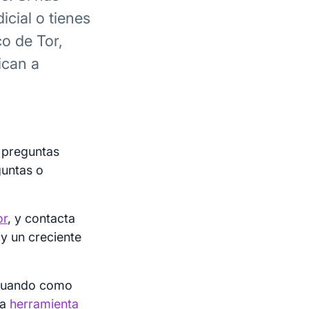
icial o tienes
co de Tor,
ican a
 preguntas
guntas o
or
, y contacta
ay un creciente
actuando como
la
herramienta