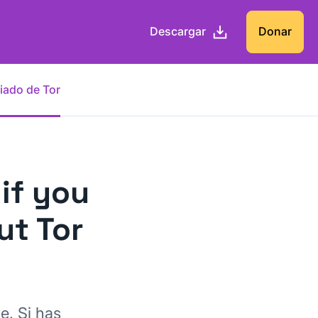
Descargar
Donar
iado de Tor
 if you
ut Tor
e. Si has