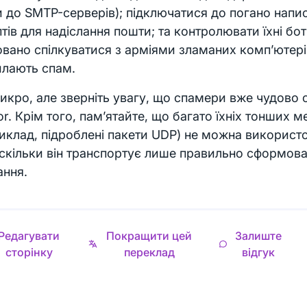
и до SMTP-серверів); підключатися до погано напи
тів для надіслання пошти; та контролювати їхні бот
вано спілкуватися з арміями зламаних комп’ютерів
илають спам.
икро, але зверніть увагу, що спамери вже чудово
or. Крім того, пам’ятайте, що багато їхніх тонших м
иклад, підроблені пакети UDP) не можна використ
оскільки він транспортує лише правильно сформова
ання.
Редагувати
Покращити цей
Залиште
сторінку
переклад
відгук