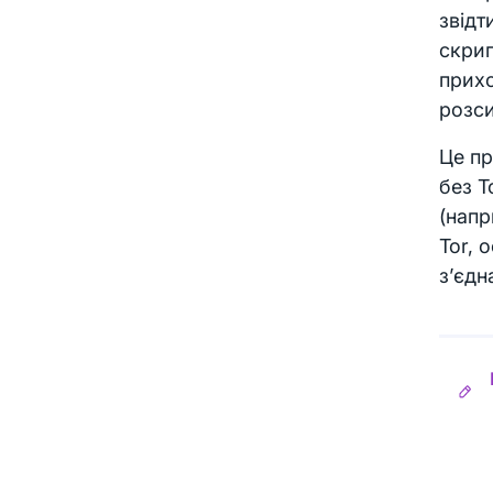
звідт
скрип
прихо
розс
Це пр
без T
(напр
Tor, 
з’єдн