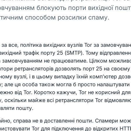
вчуванням блокують порти вихідної пошти
тичним способом розсилки спаму.
за все, політика вихідних вузлів Tor за замовчува
вихідний трафік порту 25 (SMTP). Тому відправлен
а замовчуванням не працюватиме. Цілком можливо
тори ретрансляторів дозволять порт 25 на своєм
ному вузлі, і в цьому випадку їхній комп'ютер доз
; але ця особа також могла б просто налаштувати
ежно від Tor. Коротко кажучи, Tor не корисний дл
, оскільки майже всі ретранслятори Tor відмовля
вляти пошту.
йно, справа не в доставленні пошти. Спамери мож
истовувати Tor для підключення до відкритих HTTP