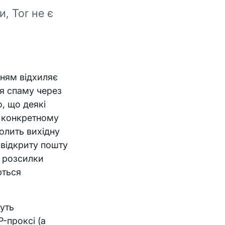
, Tor не є
нням відхиляє
ня спаму через
, що деякі
у конкретному
волить вихідну
 відкриту пошту
я розсилки
ються
уть
-проксі (а