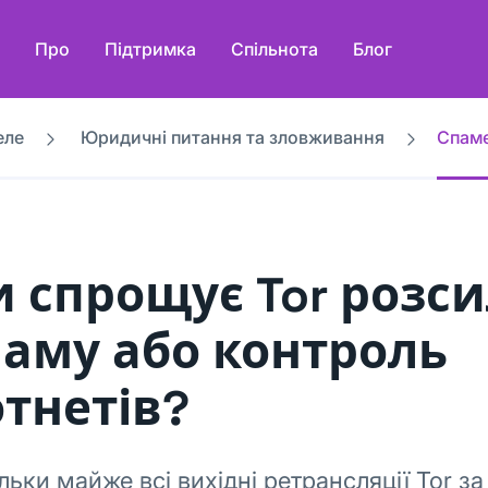
Про
Підтримка
Спільнота
Блог
еле
Юридичні питання та зловживання
Спаме
и спрощує Tor розс
паму або контроль
отнетів?
льки майже всі вихідні ретрансляції Tor за