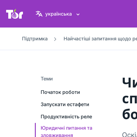
Вебсайт проєкту Tor
українська
Підтримка
Найчастіші запитання щодо р
Ч
Теми
Початок роботи
с
Запускати естафети
б
Продуктивність реле
Юридичні питання та
Оскі
зловживання