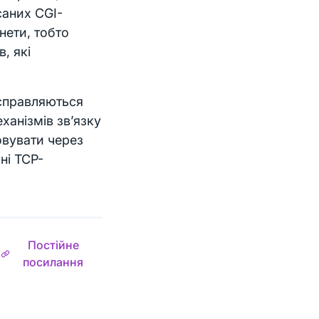
саних CGI-
нети, тобто
, які
 справляються
еханізмів зв’язку
овувати через
ні TCP-
Постійне
посилання