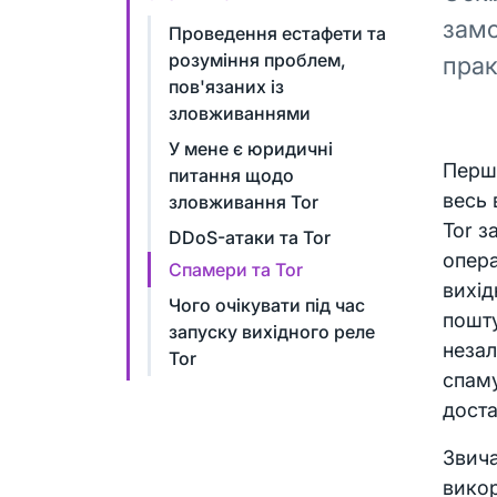
замо
Проведення естафети та
розуміння проблем,
прак
пов'язаних із
зловживаннями
У мене є юридичні
Перш 
питання щодо
весь 
зловживання Tor
Tor з
DDoS-атаки та Tor
опера
Спамери та Tor
вихід
Чого очікувати під час
пошту
запуску вихідного реле
незал
Tor
спаму
доста
Звича
викор