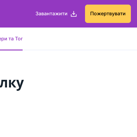
Завантажити
Пожертвувати
ри та Tor
илку