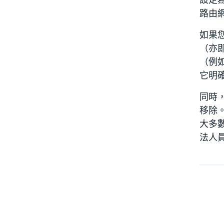
路由
如果
（亦
（例
它明
同時，
移除
大多
法人