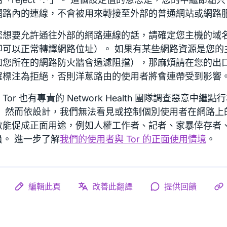
網路內的連線，不會被用來轉接至外部的普通網站或網路
您想要允許通往外部的網路連線的話，請確定您主機的域
即可以正常轉譯網路位址）。 如果有某些網路資源是您的
如您所在的網路防火牆會過濾阻擋），那麻煩請在您的出
確標注為拒絕，否則洋蔥路由的使用者將會連帶受到影響
Tor 也有專責的 Network Health 團隊調查惡意中
。 然而依設計，我們無法看見或控制個別使用者在網路上
數能促成正面用途，例如人權工作者、記者、家暴倖存者
員。 進一步了解
我們的使用者與 Tor 的正面使用情境
。
編輯此頁
改善此翻譯
提供回饋