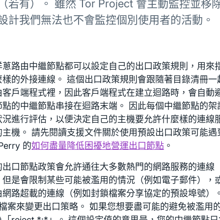
（若有）。 雖然 Tor Project 會主動監控並
設計我們無法也不會監控個別使用者的活動。
洋蔥路由中繼節點都可以設定自己的出口政策規則，用來
麼樣的外接連線。 這個出口政策規則會跟隨著目錄清冊一
由客戶端程式裡，因此客戶端程式在建立迴路時，會自動
節點的中繼節點串接在迴路末端。 因此每個中繼節點的架
狀況進行評估，以便決定自己的主機要允許什麼樣的連線
的主機。 請先閱讀支援文件關於使用預設出口政策可能遇
Perry 的
如何盡量降低困擾地營運出口節點
。
的出口節點政策會允許通往大多數熱門的網路服務的連線
，但是會限制某些可能被濫用的情況（例如電子郵件），
由網路超載的連線（例如封鎖檔案分享協定的預設埠號）。
rc 檔案來變更出口策略。 如果您想要盡可能的避免被濫
「reject *:*」。 這個設定值的意思是，您的中繼節