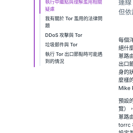
連線
執行中繼點與理解濫用相關
疑慮
但依
我有關於 Tor 濫用的法律問
題
DDoS 攻擊與 Tor
每個
垃圾郵件與 Tor
絕什
執行 Tor 出口節點時可能遇
蔥路
到的情況
出口
身的
麼樣
Mike 
預設
覽）
蔥路
tor
設定為