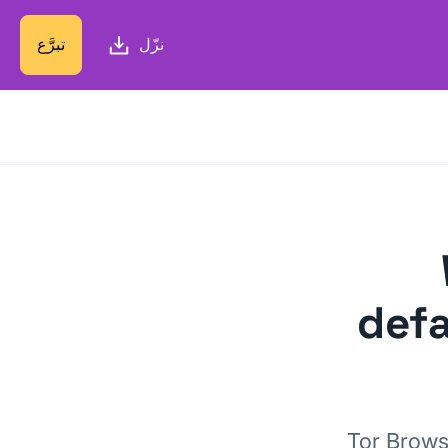
نزّل
تبرَّع
defa
Tor Brows