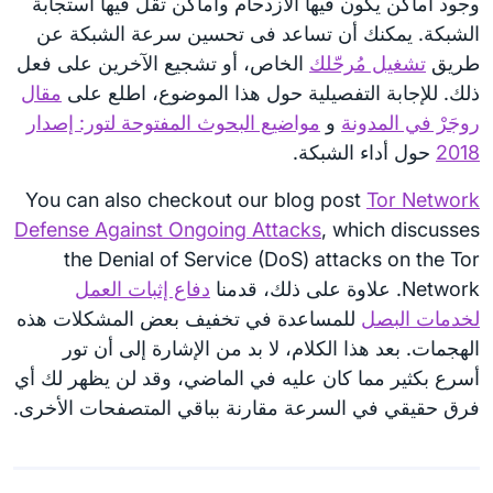
وجود أماكن يكون فيها الازدحام وأماكن تقل فيها استجابة
الشبكة. يمكنك أن تساعد فى تحسين سرعة الشبكة عن
طريق
تشغيل مُرحّلك
الخاص، أو تشجيع الآخرين على فعل
ذلك. للإجابة التفصيلية حول هذا الموضوع، اطلع على
مقال
روجَرْ في المدونة
و
مواضيع البحوث المفتوحة لتور: إصدار
2018
حول أداء الشبكة.
You can also checkout our blog post
Tor Network
Defense Against Ongoing Attacks
, which discusses
the Denial of Service (DoS) attacks on the Tor
Network. علاوة على ذلك، قدمنا
دفاع إثبات العمل
لخدمات البصل
للمساعدة في تخفيف بعض المشكلات هذه
الهجمات. بعد هذا الكلام، لا بد من الإشارة إلى أن تور
أسرع بكثير مما كان عليه في الماضي، وقد لن يظهر لك أي
فرق حقيقي في السرعة مقارنة بباقي المتصفحات الأخرى.