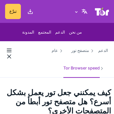
موقع Tor Project
تبرَّع
من نحن
الدعم
المجتمع
المدونة
الدعم
متصفح تور
عام
Tor Browser speed
كيف يمكنني جعل تور يعمل بشكل
أسرع؟ هل متصفح تور أبطأ من
المتصفحات الأخرى؟