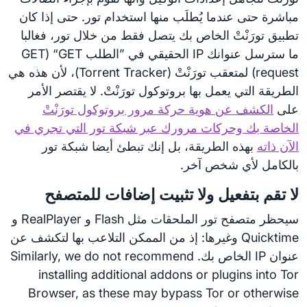
مباشرة حتى عندما يُطلَب منها استخدام تور. حتى إذا كان
تطبيق تورَنْتْ الخاص بك يتصل فقط من خلال تور، فغالبا
ما سترسل عنوانك IP الحقيقي في ”الطلب GET‏“ (GET
request) لمتعقب تورَنْتْ (Torrent Tracker)، لأن هذه هي
الطريقة التي يعمل بها بروتوكول تورَنْتْ. لا يقتصر الأمر
على
الكشف عن هوية حركة مرور بروتوكول تورَنْتْ
الخاصة بك وحركات مرورك عبر شبكة تور التي تجري في
الآن ذاته
بهذه الطريقة، بل إنك تبطئ أيضا شبكة تور
بالكامل لأي شخص آخر.
لا تقم بتفعيل ولا تثبيت إضافات للمتصفح
سيحظر متصفح تور الملحقات مثل Flash و RealPlayer و
Quicktime وغيرها: إذ من الممكن التلاعب بها لتكشف عن
عنوان IP الخاص بك. Similarly, we do not recommend
installing additional addons or plugins into Tor
Browser, as these may bypass Tor or otherwise