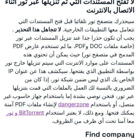
لا تفتح المستندات التي تم تنزيلها عبر تور أثناء
الاتصال بالانترنت
سيحذرك متصفح تور تلقائيا قبل فتح المستندات التي
تتعامل معها التطبيقات الخارجية.
لا تتجاهل هذا التحذير
.
يجب أن تكون حذرا جدا عند تنزيل المستندات عبر تور
(خاصة ملفات DOC وPDF، ما لم تستخدم عارض PDF
المدمج في متصفح تور) حيث يمكن أن تحتوي هذه
المستندات على موارد الانترنت التي سيتم تنزيلها خارج تور
بواسطة التطبيق الذي يفتحها. سيكشف هذا عن عنوان IP
الخاص بك الذي ليس ضمن شبكة تور. إذا كان من
الضروري بالنسبة لك العمل بالملفات التي قمت بتنزيلها
عبر تور، فنحن نوصي بشدة إما باستخدام جهاز حاسوب غير
متصل، أو باستخدام
dangerzone
لإنشاء ملفات PDF آمنة
يمكنك فتحها. ومع ذلك، لا يعتبر استخدام
BitTorrent و تور
معا آمنا تحت أي ظرف من الظروف.
Find company