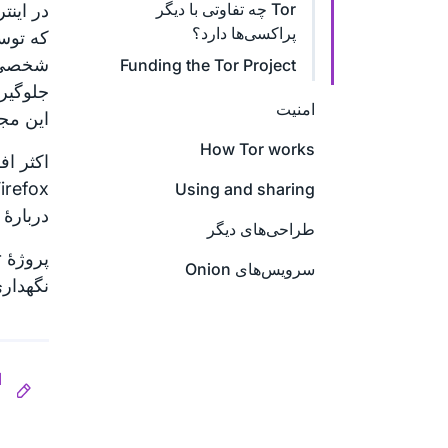
Tor چه تفاوتی با دیگر
در اینت
پراکسی‌ها دارد؟
که توس
شخصی بت
Funding the Tor Project
جلوگیری
امنیت
این مجموعه
How Tor works
Using and sharing
دربارهٔ Tor در صفحهٔ
طراحی‌های دیگر
سرویس‌های Onion
نگهداری
ا