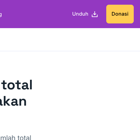
Unduh
Donasi
g
total
akan
mlah total