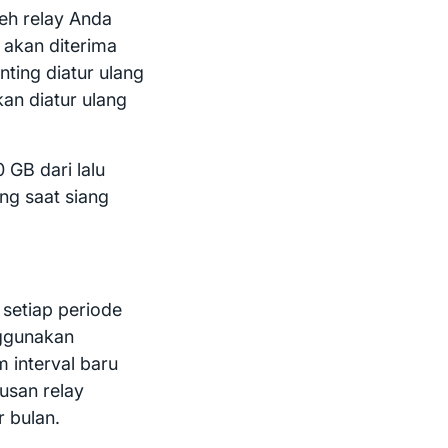
eh relay Anda
 akan diterima
nting diatur ulang
kan diatur ulang
GB dari lalu
ang saat siang
setiap periode
nggunakan
m interval baru
usan relay
r bulan.