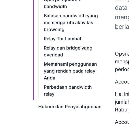
bandwidth
data
Batasan bandwidth yang
meng
memengaruhi aktivitas
berl
browsing
Relay Tor Lambat
Relay dan bridge yang
Opsi 
overload
mensp
Memahami penggunaan
perio
yang rendah pada relay
Anda
Accou
Perbedaan bandwidth
relay
Hal i
jumla
Hukum dan Penyalahgunaan
Rabu 
Accou