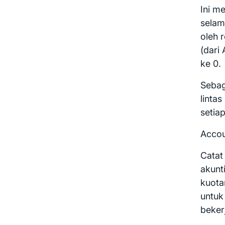
Ini m
selam
oleh 
(dari
ke 0.
Sebag
lintas
setiap
Accou
Catat
akunt
kuota
untuk
bekerj