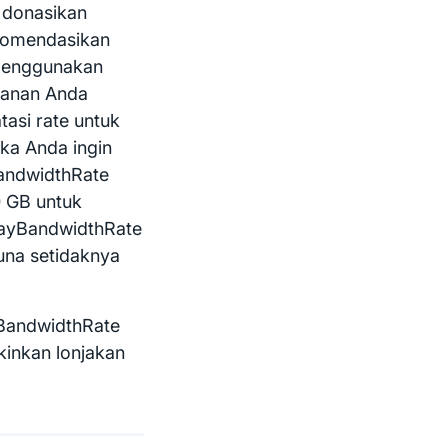
i donasikan
komendasikan
 menggunakan
ulanan Anda
si rate untuk
ka Anda ingin
BandwidthRate
0 GB untuk
layBandwidthRate
guna setidaknya
yBandwidthRate
inkan lonjakan