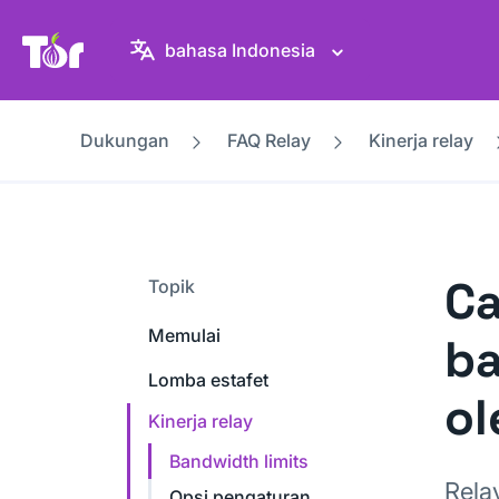
Situs web Tor Project
bahasa Indonesia
Dukungan
FAQ Relay
Kinerja relay
Ca
Topik
Memulai
ba
Lomba estafet
ol
Kinerja relay
Bandwidth limits
Rela
Opsi pengaturan