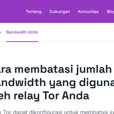
Tentang
Dukungan
Komunitas
Blo
Bandwidth limits
ra membatasi jumlah 
ndwidth yang digun
eh relay Tor Anda
y Tor dapat dikonfigurasi untuk membatasi ju