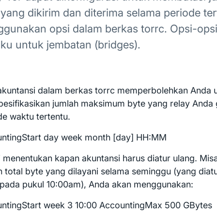
 yang dikirim dan diterima selama periode te
gunakan opsi dalam berkas torrc. Opsi-opsi 
aku untuk jembatan (bridges).
akuntansi dalam berkas torrc memperbolehkan Anda 
esifikasikan jumlah maksimum byte yang relay Anda
de waktu tertentu.
ntingStart day week month [day] HH:MM
ni menentukan kapan akuntansi harus diatur ulang. Mis
h total byte yang dilayani selama seminggu (yang diatu
pada pukul 10:00am), Anda akan menggunakan:
ntingStart week 3 10:00 AccountingMax 500 GBytes