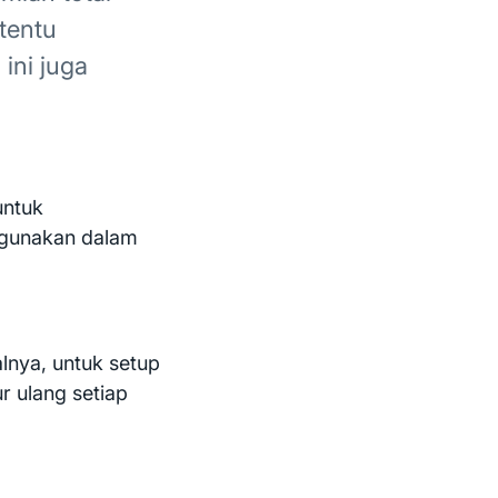
rtentu
ini juga
untuk
 gunakan dalam
alnya, untuk setup
r ulang setiap