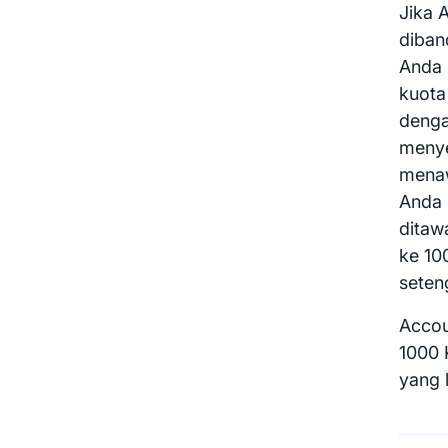
Jika 
diban
Anda 
kuota
denga
menye
menaw
Anda 
ditaw
ke 10
seteng
Accou
1000 
yang 