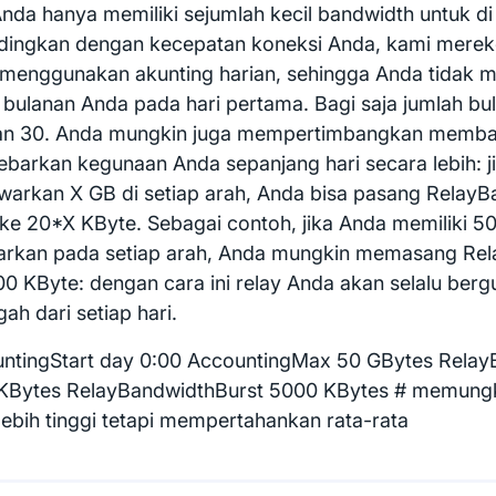
Anda hanya memiliki sejumlah kecil bandwidth untuk d
dingkan dengan kecepatan koneksi Anda, kami mere
menggunakan akunting harian, sehingga Anda tidak
 bulanan Anda pada hari pertama. Bagi saja jumlah b
n 30. Anda mungkin juga mempertimbangkan membata
barkan kegunaan Anda sepanjang hari secara lebih: ji
arkan X GB di setiap arah, Anda bisa pasang Relay
ke 20*X KByte. Sebagai contoh, jika Anda memiliki 5
arkan pada setiap arah, Anda mungkin memasang Re
00 KByte: dengan cara ini relay Anda akan selalu ber
ah dari setiap hari.
ntingStart day 0:00 AccountingMax 50 GBytes Rela
KBytes RelayBandwidthBurst 5000 KBytes # memungk
lebih tinggi tetapi mempertahankan rata-rata