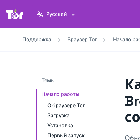
Веб-сайт Проекта Tor
Русский
Поддержка
Браузер Tor
Начало ра
К
Темы
Начало работы
B
О браузере Tor
с
Загрузка
Установка
Первый запуск
Обно