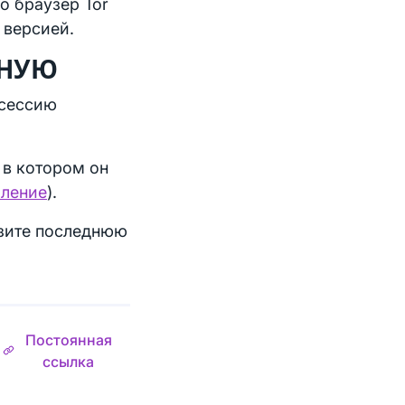
о браузер Tor
 версией.
ЧНУЮ
 сессию
 в котором он
аление
).
зите последнюю
Постоянная
ссылка