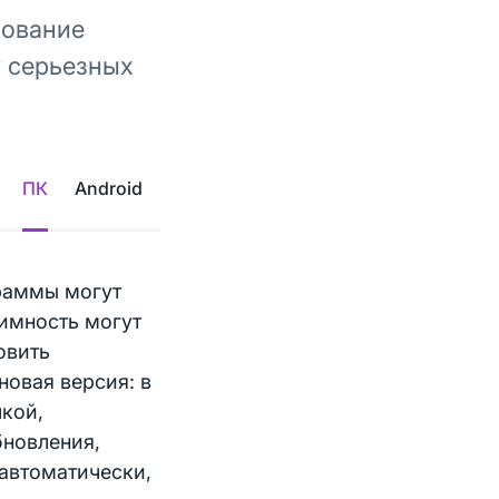
зование
у серьезных
ПК
Android
граммы могут
нимность могут
овить
новая версия: в
лкой,
бновления,
 автоматически,