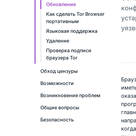
Обновление
конф
Как сделать Tor Browser
уста
портативным
уязв
Языковая поддержка
Удаление
Проверка подписи
браузера Tor
Обход цензуры
Брауз
Возможности
иметь
Возникновение проблем
оказа
прогр
Общие вопросы
главн
Безопасность
напра
когда