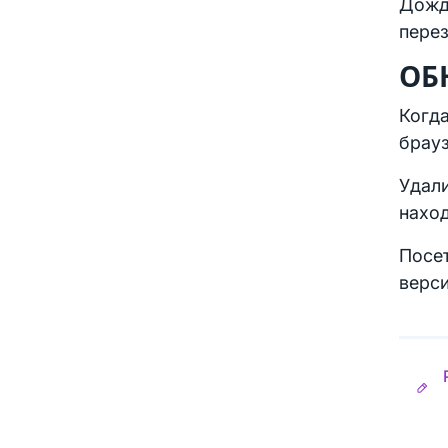
Дожди
перез
ОБ
Когда
брауз
Удали
наход
Посе
верси