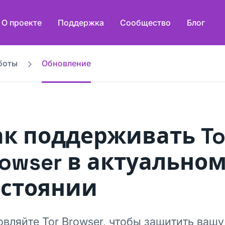
О проекте
Поддержка
Сообщество
Блог
боты
Обновление
ак поддерживать To
rowser в актуально
остоянии
вляйте Tor Browser, чтобы защитить вашу