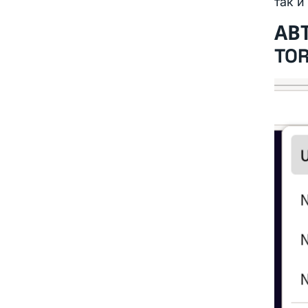
так и
АВ
TO