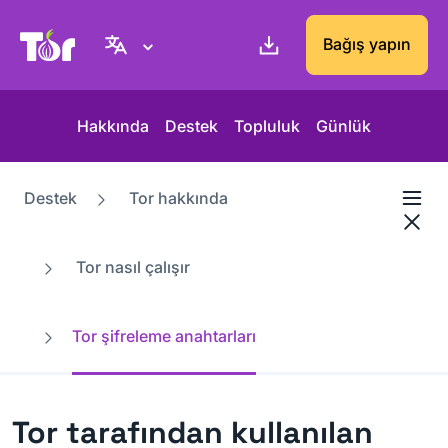
Tor Project sitesi
Bağış yapın
Hakkında
Destek
Topluluk
Günlük
Destek
Tor hakkında
Tor nasıl çalışır
Tor şifreleme anahtarları
Tor tarafından kullanılan