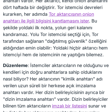
anahtarı vardır. Her aktarıcı, kendi onion anahtarını
dört haftada bir değiştirir. Tor istemcisi devreleri
kurarken, her adımda
Tor aktarıcısının onion
anahtarı ile ilgili bilgisini kanıtlamasını ister
. Bu
şekilde yoldaki ilk nokta, yolun geri kalanını
kandıramaz. Yolu Tor istemcisi seçtiği için, Tor
tarafından sağlanan "dağıtılmış güvenlik" özelliğini
aldığından emin olabilir: Yoldaki hiçbir aktarıcı hem
istemciyi hem de istemcinin ne yaptığını bilemez.
Düzenleme
: İstemciler aktarıcıların ne olduğunu ve
kendileri için doğru anahtarlara sahip olduklarını
nasıl biliyor? Her aktarıcının "kimlik anahtarı" adı
verilen uzun süreli bir herkese açık imzalama
anahtarı vardır. Her dizin belirleyicisinin ayrıca bir
"dizin imzalama anahtarı" vardır. Dizin belirleyiciler
bilinen tüm aktarıcıların
imzalı bir listesini
sunar ve