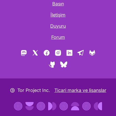
Basın
İletişim
Duyuru
Forum
Mastodon
X
Facebook
Instagram
LinkedIn
Telegram
GitLab
GitHub
Bluesky
Copyleft simgesi
Tor Project Inc.
Ticari marka ve lisanslar