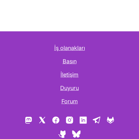
İş olanakları
Basın
İletişim
Duyuru
Forum
Mastodon
X
Facebook
Instagram
LinkedIn
Telegram
GitLab
GitHub
Bluesky