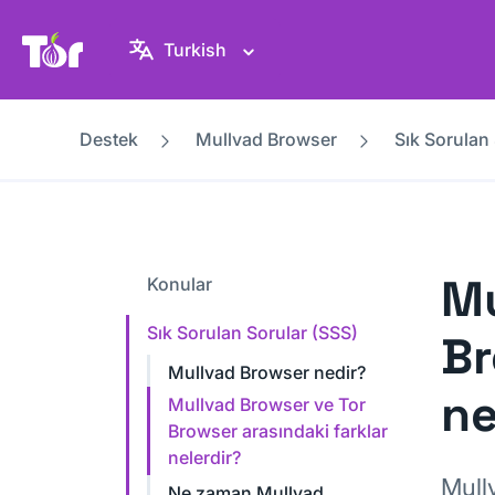
Tor Project sitesi
Turkish
Destek
Mullvad Browser
Sık Sorulan
Mu
Konular
Sık Sorulan Sorular (SSS)
Br
Mullvad Browser nedir?
ne
Mullvad Browser ve Tor
Browser arasındaki farklar
nelerdir?
Mull
Ne zaman Mullvad