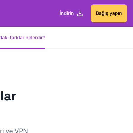
İndirin
Bağış yapın
ki farklar nelerdir?
lar
eri ve VPN