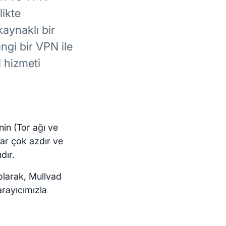
likte
kaynaklı bir
ngi bir VPN ile
N hizmeti
inin (Tor ağı ve
lar çok azdır ve
dır.
 olarak, Mullvad
arayıcımızla