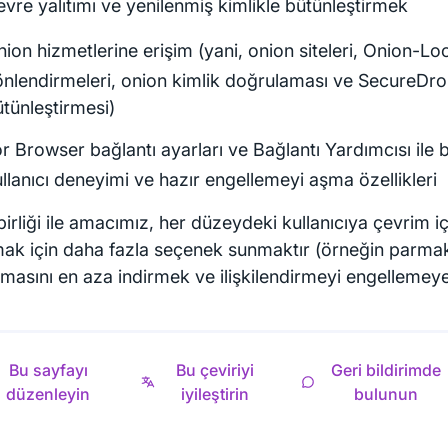
vre yalıtımı ve yenilenmiş kimlikle bütünleştirmek
ion hizmetlerine erişim (yani, onion siteleri, Onion-Lo
önlendirmeleri, onion kimlik doğrulaması ve SecureDr
tünleştirmesi)
r Browser bağlantı ayarları ve Bağlantı Yardımcısı ile 
llanıcı deneyimi ve hazır engellemeyi aşma özellikleri
birliği ile amacımız, her düzeydeki kullanıcıya çevrim içi 
ak için daha fazla seçenek sunmaktır (örneğin parmak
ılmasını en aza indirmek ve ilişkilendirmeyi engellemey
Bu sayfayı
Bu çeviriyi
Geri bildirimde
düzenleyin
iyileştirin
bulunun