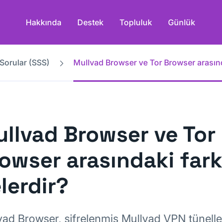
Hakkında
Destek
Topluluk
Günlük
 Sorular (SSS)
Mullvad Browser ve Tor Browser arasında
llvad Browser ve Tor
owser arasındaki fark
lerdir?
vad Browser, şifrelenmiş Mullvad VPN tünell