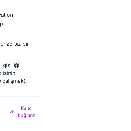
cation
op
benzersiz bir
gizliliği
 izinin
e çalışmak).
Kalıcı
bağlantı