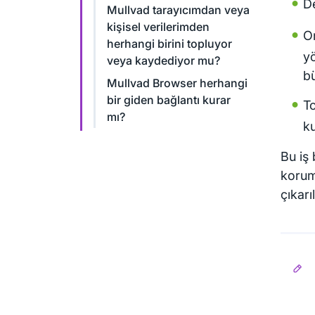
De
Mullvad tarayıcımdan veya
kişisel verilerimden
On
herhangi birini topluyor
y
veya kaydediyor mu?
bü
Mullvad Browser herhangi
bir giden bağlantı kurar
To
mı?
ku
Bu iş 
korum
çıkar