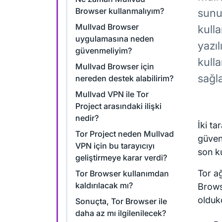
Browser kullanmalıyım?
sunuc
Mullvad Browser
kulla
uygulamasına neden
yazı
güvenmeliyim?
kull
Mullvad Browser için
sağla
nereden destek alabilirim?
Mullvad VPN ile Tor
Project arasındaki ilişki
nedir?
İki ta
Tor Project neden Mullvad
güveni
VPN için bu tarayıcıyı
son ku
geliştirmeye karar verdi?
Tor ağ
Tor Browser kullanımdan
kaldırılacak mı?
Browse
oldukç
Sonuçta, Tor Browser ile
daha az mı ilgilenilecek?