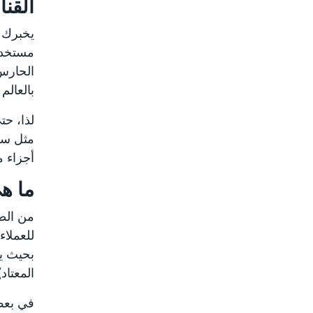
القنا
يخبرك 
مستخدمو
الحارس
بالعالم
لذا، حت
مثل سر
أجزاء م
ما هي
للعملاء
المعتاد)
في بعض 