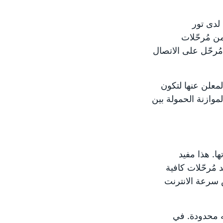
لدى تور
ن مُرحّلات
رحّل على الاتصال
لمعلن عنها لتكون
وازنة الحمولة بين
حّلات عند 30%-80% من قدرتها. هذا مفيد
 مُرحّلات كافية
تقريبا بنفس سرعة الانترنت
ته محدودة. في