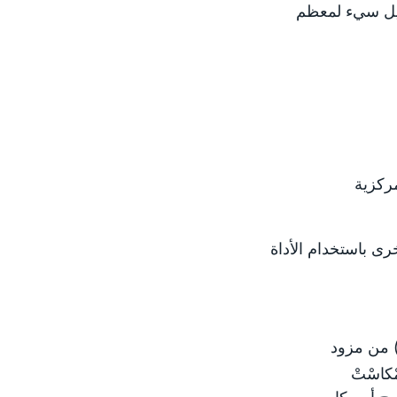
صيل سيء لمعظم
ركزية
رى باستخدام الأداة
) من مزود
ْكاسْتْ