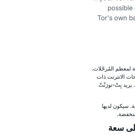
possible
Tor's own b
 لمعظم المُرحّلات.
حات الانترنت ذات
د بِتْ-تورَنْتْ
ة. سيكون لديها
منخفضة.
ر إلى ماسحات (scanners) على سعة