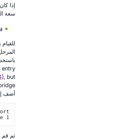
إذا كان
سعة الق
قم
للقيام 
المرحل
باستخد
n entry
4
), but
أضف إ
e 1

ثم قم ن