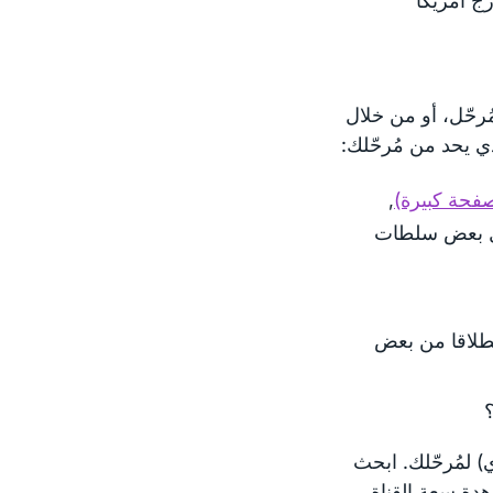
ارج أمريكا
ُرحّل، أو من خلال
ي يحد من مُرحّلك:
صفحة كبيرة)
,
بل بعض سلطات
لإصدار 4 أو 6) الخاص به انطلاقا من بعض
) لمُرحّلك. ابحث
هدة سعة القناة