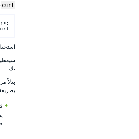
،
curl
r>:
rt>

استخدا
سيعطيك
بك.
بدلاً م
بطريقة 
قم
يح
حت