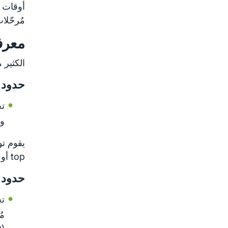
أوقات 
مُرحّلا
معرفة
الكثير 
حدود 
تح
وا
يقوم تو
top أو أدوات أخرى مماثلة.
حدود 
تح
مُ