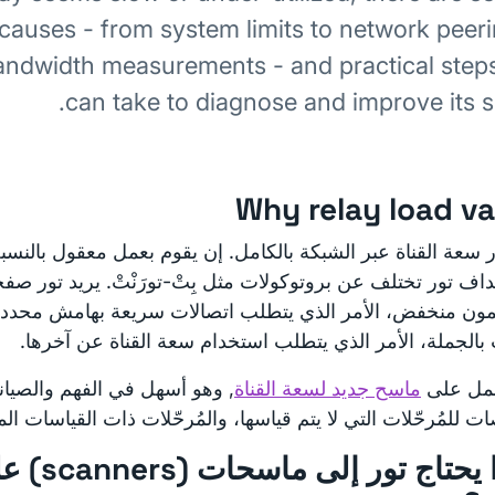
 causes - from system limits to network peeri
andwidth measurements - and practical step
can take to diagnose and improve its s
Why relay load va
ر سعة القناة عبر الشبكة بالكامل. إن يقوم بعمل معقول بالنسبة
اف تور تختلف عن بروتوكولات مثل بِتْ-تورَنْتْ. يريد تور صف
ن منخفض، الأمر الذي يتطلب اتصالات سريعة بهامش محدد. يري
 بالجملة، الأمر الذي يتطلب استخدام سعة القناة عن آخرها.
مل على
ماسح جديد لسعة القناة
, وهو أسهل في الفهم والصيان
 للمُرحّلات التي لا يتم قياسها، والمُرحّلات ذات القياسات ال
لماذا يحتاج تو