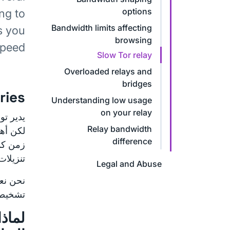
options
ng to
Bandwidth limits affecting
s you
browsing
peed.
Slow Tor relay
Overloaded relays and
bridges
ries
Understanding low usage
on your relay
يدير تو
Relay bandwidth
لكن أهد
difference
زمن كمو
تنزيلات
Legal and Abuse
نحن نع
تشخيصات