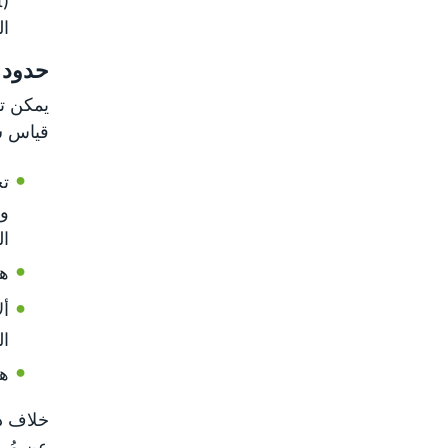
ال
حدود 
يمكن تق
قياس سع
تح
وت
ال
هل ل
ا
هل
خلاف ذل
عن مُر