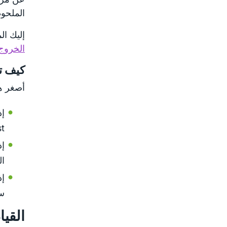
الملحوظ
إليك ال
الخروج
كيف ت
أصغر هذ
st
إذ
ال
إذ
سل
القيا