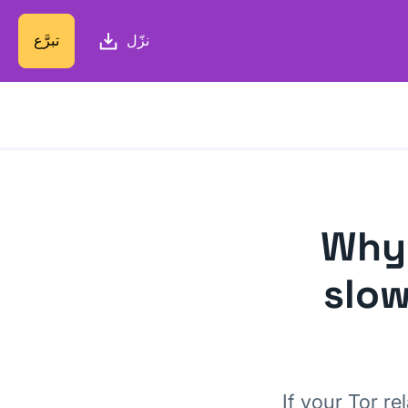
نزّل
تبرَّع
Why 
slow
If your Tor re