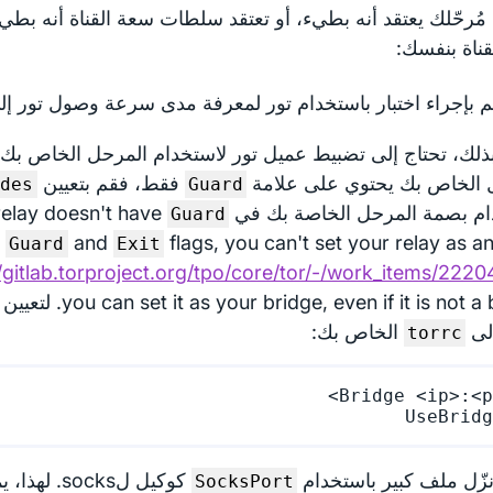
 مُرحّلك يعتقد أنه بطيء، أو تعتقد سلطات سعة القناة أنه بطيء
ناة بنفسك:
 بإجراء اختبار باستخدام تور لمعرفة مدى سرعة وصول تور إ
بذلك، تحتاج إلى تضبيط عميل تور لاستخدام المرحل الخاص بك 
 الخاص بك يحتوي على علامة
فقط، فقم بتعيين
odes
Guard
ام بصمة المرحل الخاصة بك في
 relay doesn't have
Guard
s
and
flags, you can't set your relay as a
Guard
Exit
//gitlab.torproject.org/tpo/core/tor/-/work_items/2220
 even if it is not a bridge
لى
الخاص بك:
torrc
UseBridg
زّل ملف كبير باستخدام
كوكيل لsocks. لهذا، يمكنك استخدام
SocksPort