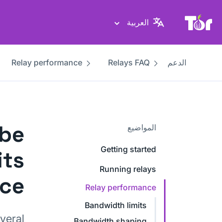
موقع Tor Project
العربية
الدعم
Relays FAQ
Relay performance
 be
المواضيع
Getting started
its
Running relays
ce
Relay performance
Bandwidth limits
everal
Bandwidth shaping