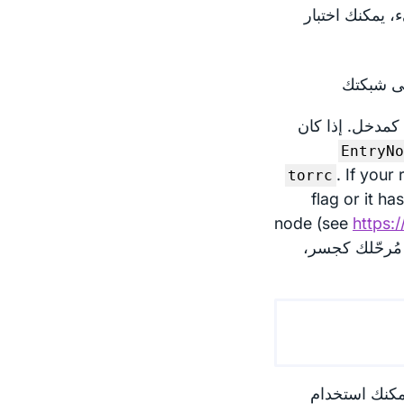
، يمكنك اختبار
لى شبكتك
كمدخل. إذا كان
EntryN
. If your
torrc
flag or it ha
node (see
https:
you can set it as your bridge,. لتعيين مُرحّلك كجسر،