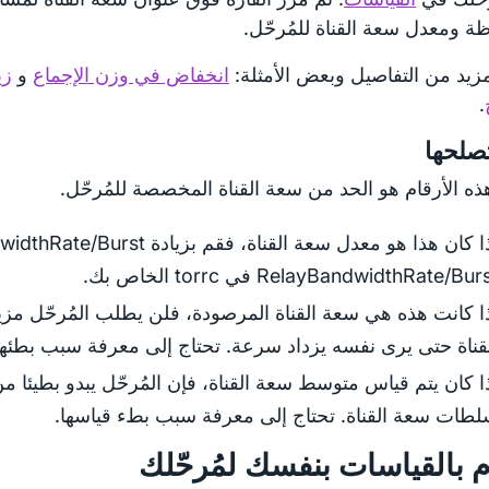
ة ومعدل سعة القناة للمُرحّل.
مزيد من التفاصيل وبعض الأمثلة:
انخفاض في وزن الإجماع
و
زي
.
صلحها
ه الأرقام هو الحد من سعة القناة المخصصة للمُرحّل.
RelayBandwidthRate/Bur في torrc الخاص بك.
ا كانت هذه هي سعة القناة المرصودة، فلن يطلب المُرحّل مز
قناة حتى يرى نفسه يزداد سرعة. تحتاج إلى معرفة سبب بطئها
ا كان يتم قياس متوسط سعة القناة، فإن المُرحّل يبدو بطيئا 
طات سعة القناة. تحتاج إلى معرفة سبب بطء قياسها.
م بالقياسات بنفسك لمُرحّلك