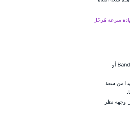
ادة سرعة مُرحّل
إذا كان هذا هو معدل سعة القناة، فقم بزيادة BandwidthRate/Burst أو
يدا من سعة
.
من وجهة نظر