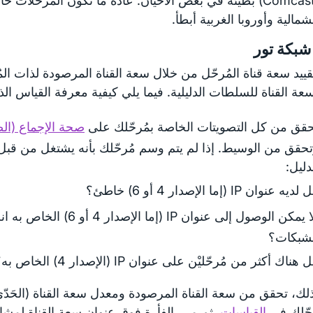
(Comcast) بطيئة في بعض الأحيان. عادة ما تكون المُرحّلات خ
شمالية وأوروبا الغربية أبطأ.
شبكة تور
ييد سعة قناة المُرحّل من خلال سعة القناة المرصودة لذات الم
ة القناة للسلطات الدليلية. فيما يلي كيفية معرفة القياس الذ
قق من كل التصويتات الخاصة بمُرحّلك على
صحة الإجماع (ال
حقق من الوسيط. إذا لم يتم وسم مُرحّلك بأنه يشتغل من ق
دليل:
ديه عنوان IP (إما الإصدار 4 أو 6) خاطئ؟
ألا يمكن الوصول إلى عنوان IP (إما ا
لشبكات؟
 هناك أكثر من مُرحّليْن على عنوان IP (الإصدار 4) الخاص به؟
ك، تحقق من سعة القناة المرصودة ومعدل سعة القناة (الحَدّي
حّلك في
القياسات
. ثم مرر الفأرة فوق عنوان سعة القناة لمشا