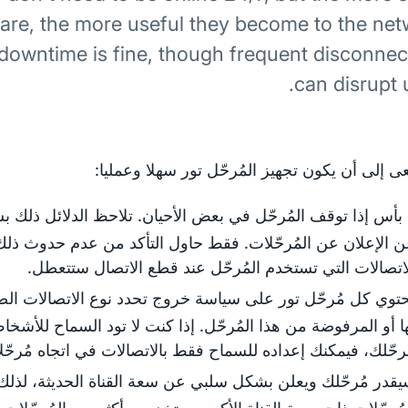
 are, the more useful they become to the net
downtime is fine, though frequent disconnec
can disrupt 
عى إلى أن يكون تجهيز المُرحّل تور سهلا وعمليا:
 بأس إذا توقف المُرحّل في بعض الأحيان. تلاحظ الدلائل ذلك 
 الإعلان عن المُرحّلات. فقط حاول التأكد من عدم حدوث ذلك 
اتصالات التي تستخدم المُرحّل عند قطع الاتصال ستتعطل.
توي كل مُرحّل تور على سياسة خروج تحدد نوع الاتصالات ال
ا أو المرفوضة من هذا المُرحّل. إذا كنت لا تود السماح للأشخ
رحّلك، فيمكنك إعداده للسماح فقط بالاتصالات في اتجاه مُرحّل
قدر مُرحّلك ويعلن بشكل سلبي عن سعة القناة الحديثة، لذ