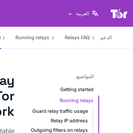
موقع Tor Project
العربية
الدعم
Relays FAQ
Running relays
y
lay
المواضيع
Getting started
Tor
Running relays
rk?
Guard relay traffic usage
Relay IP address
table
Outgoing filters on relays