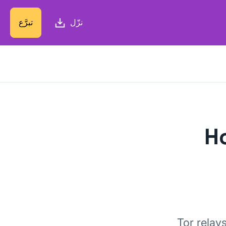
نزّل
تبرَّع
H
Tor relay