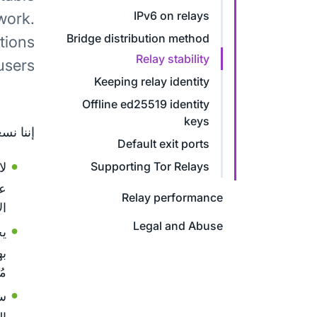
IPv6 on relays
work.
Bridge distribution method
tions
Relay stability
users.
Keeping relay identity
Offline ed25519 identity
keys
إننا نس
Default exit ports
Supporting Tor Relays
لا
عن
Relay performance
ال
Legal and Abuse
يح
به
مُ
سي