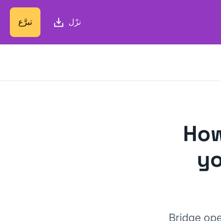
نزّل
تبرَّع
How
yo
Bridge ope