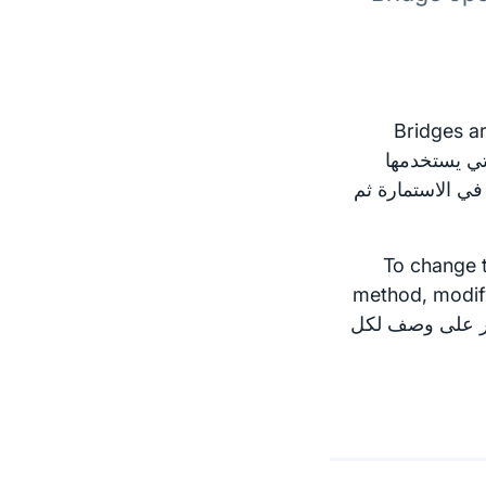
Bridges ar
ية التي يستخدمها
ي الاستمارة ثم
أيضا اختيار طريقة التوزيع التي يستخدمها الجسر. To change the
method, modif
these: https, em. يمكنك العثور على وصف لكل