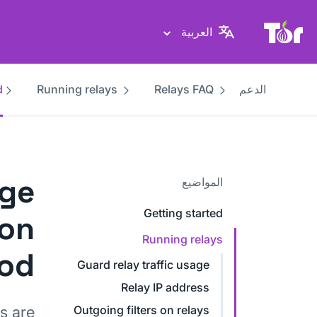
موقع Tor Project
العربية
الدعم
Relays FAQ
Running relays
d
nge
المواضيع
Getting started
ion
Running relays
od
Guard relay traffic usage
Relay IP address
s are
Outgoing filters on relays