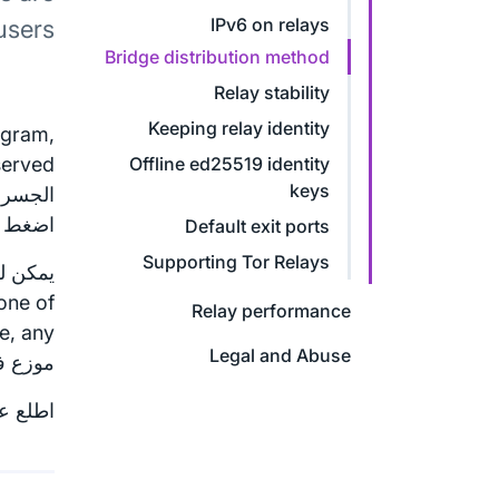
IPv6 on relays
users.
Bridge distribution method
Relay stability
Keeping relay identity
egram,
Offline ed25519 identity
keys
الجسر،
اضغط ع
Default exit ports
Supporting Tor Relays
 one of
Relay performance
Legal and Abuse
موزع 
اطلع ع