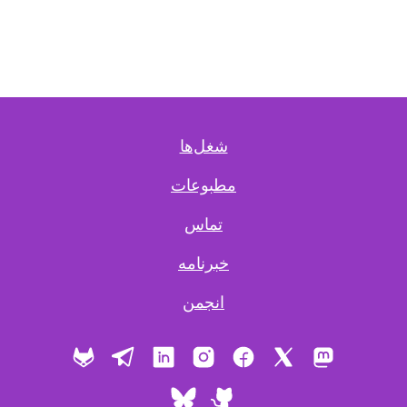
شغل‌ها
مطبوعات
تماس
خبرنامه
انجمن
X
ماستودون
فیس بوک
اینستاگرام
لینکدین
تلگرام
گیت‌ لب
گیت هاب
بلواسکای