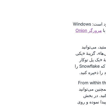
برای همهٔ پلتفرم‌ها موجود است: Windows
مرورگر Onion
Tor برای دسکتاپ هستید، می‌توانید
ها»، گزینهٔ «یکی
وی گزینهٔ «یک پل توکار
انتخاب کنید» کلیک کنید. ‹Snowflake› را از منو انتخاب کنید. هنگامی که Snowflake را
 را ذخیره کنید.
From within t
جایگزین، شما همچنین می‌توانید
URL وارد کنید. در بخش
To را انتخاب کنید» را پیدا نموده و روی