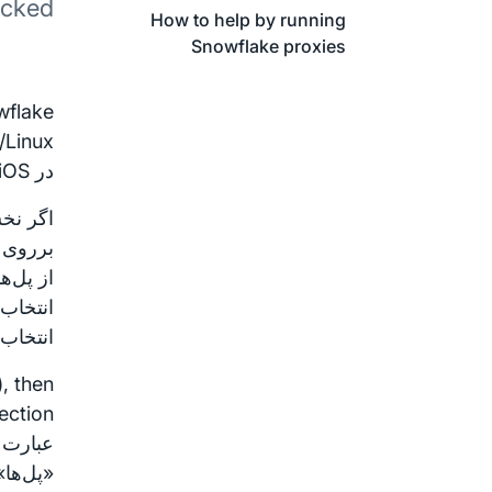
cked.
How to help by running
Snowflake proxies
Snowflake به‌صور
،macOS ،GNU/Linux و
در iOS استفاده کنید.
بر‌روی 
انتخاب 
, then
عبارت