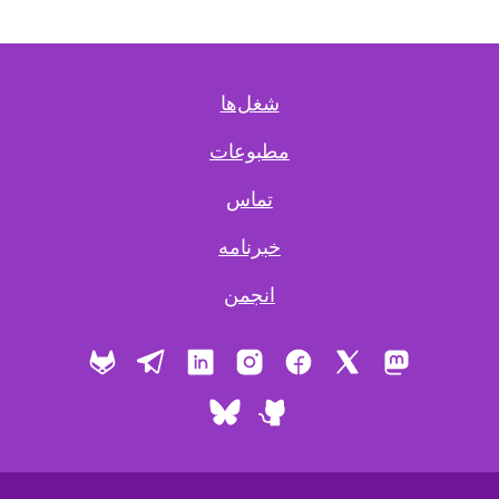
شغل‌ها
مطبوعات
تماس
خبرنامه
انجمن
X
ماستودون
فیس بوک
اینستاگرام
لینکدین
تلگرام
گیت‌ لب
گیت هاب
بلواسکای