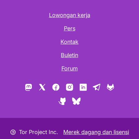
Lowongan kerja
Pers
Kontak
Buletin
Forum
Mastodon
X
Facebook
Instagram
LinkedIn
Telegram
GitLab
GitHub
Bluesky
Ikon Copyleft
Tor Project Inc.
Merek dagang dan lisensi