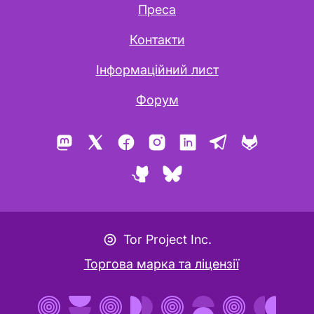
Преса
Контакти
Інформаційний лист
Форум
Mastodon
X
Facebook
Instagram
LinkedIn
Telegram
GitLab
GitHub
Bluesky
Значок авторського лефту
Tor Project Inc.
Торгова марка та ліцензії