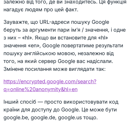
залежно від того, де ви знаходитесь. Ця функція
нагадує людям про цей факт.
Зауважте, що URL-адреси пошуку Google
беруть за аргументи пари ім’я / значення, і одне
з них – «hl». Якщо ви встановите для «hl»
значення «en», Google повертатиме результати
пошуку англійською мовою, незалежно від
того, на який сервер Google вас надіслали.
Змінене посилання може виглядати так:
https://encrypted.google.com/search?
q=online%20anonymity&hl=en
Інший спосіб — просто використовувати код
країни для доступу до Google. Це може бути
google.be, google.de, google.us тощо.