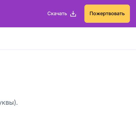
Скачать
Пожертвовать
уквы).