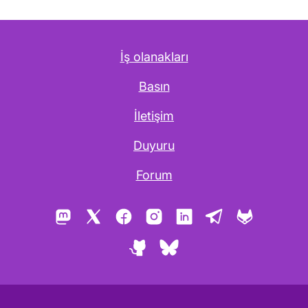
İş olanakları
Basın
İletişim
Duyuru
Forum
Mastodon
X
Facebook
Instagram
LinkedIn
Telegram
GitLab
GitHub
Bluesky