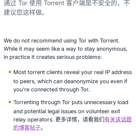
通过 Tor 使用 Torrent 客户端是不安全的，不
建议您这样做。
We do not recommend using Tor with Torrent.
While it may seem like a way to stay anonymous,
in practice it creates serious problems:
Most torrent clients reveal your real IP address
to peers, which can deanonymize you even if
you're connected through Tor.
Torrenting through Tor puts unnecessary load
and potential legal issues on volunteer exit
relay operators. 更多详情，请看我们
有关该话题
的博客帖子
。