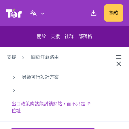
Tor Project 網站
捐款
關於
支援
社群
部落格
支援
關於洋蔥路由
另類可行設計方案
出口政策應該能封鎖網站，而不只是 IP
位址