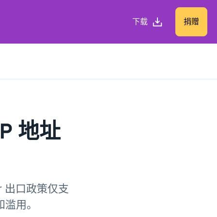
下载
捐赠
P 地址
r 出口政策仅支
查和滥用。