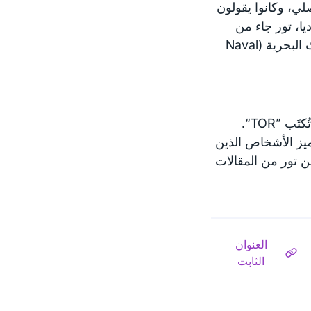
يه البصلي، وكانوا يقولون
ا، تور جاء من
الفعلي الذي تتم إدارته من مختبر البحوث البحرية (Naval
ملحوظة: على الرغم من أن الكلمة جاءت بالأصل من مختصر، Tor لا تُكتَب ”TOR“.
ميز الأشخاص الذين
عن تور من المقالات
العنوان
الثابت