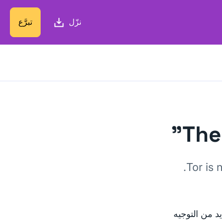
نزّل
تبرَّع
The
Tor is 
يد من التوجيه