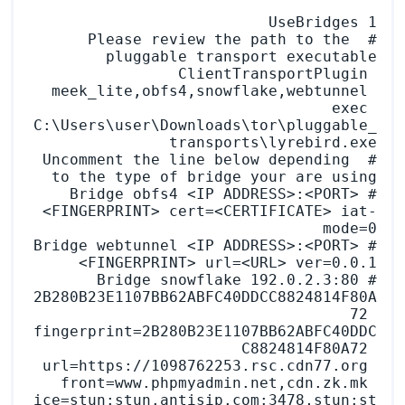
# Please review the path to the 
ClientTransportPlugin 
meek_lite,obfs4,snowflake,webtunnel 
exec 
C:\Users\user\Downloads\tor\pluggable_
# Uncomment the line below depending 
#Bridge obfs4 <IP ADDRESS>:<PORT> 
<FINGERPRINT> cert=<CERTIFICATE> iat-
#Bridge webtunnel <IP ADDRESS>:<PORT> 
#Bridge snowflake 192.0.2.3:80 
2B280B23E1107BB62ABFC40DDCC8824814F80A
72 
fingerprint=2B280B23E1107BB62ABFC40DDC
C8824814F80A72 
url=https://1098762253.rsc.cdn77.org 
front=www.phpmyadmin.net,cdn.zk.mk 
ice=stun:stun.antisip.com:3478,stun:st