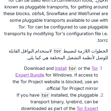
الأحيان. Tor can be used with circumvention tools,
known as pluggable transports, for getting around
these blocks. obfs4, Snowflake and WebTunnel are
some pluggable transports available to use with
Tor. Tor can be configured to use pluggable
transports by modifying Tor's configuration file i.e.
torrc.
الخطوات اللازمة لتضبيط
لاستخدام النواقل القابلة
tor
للوصل لأنظمة التشغيل المختلفة هي كما يلي.
Download and
install
or the
Tor
tor
Expert Bundle
for Windows. If access to
the Tor Project website is blocked, use an
official Tor Project mirror.
If you have
installed, the pluggable
tor
transport binary, lyrebird, can be
downloaded as part of the
Tor Expert