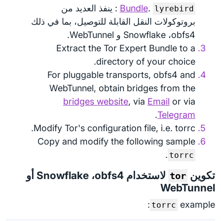
.
Bundle
: ينفذ العديد من
lyrebird
بروتوكولات النقل القابلة للتوصيل، بما في ذلك
Snowflake ،obfs4 و WebTunnel.
Extract the Tor Expert Bundle to a
directory of your choice.
For pluggable transports, obfs4 and
WebTunnel, obtain bridges from the
bridges website
, via
Email
or via
.
Telegram
Modify Tor's configuration file, i.e. torrc.
Copy and modify the following sample
.
torrc
تكوين
لاستخدام Snowflake ،obfs4 أو
tor
WebTunnel
example:
torrc