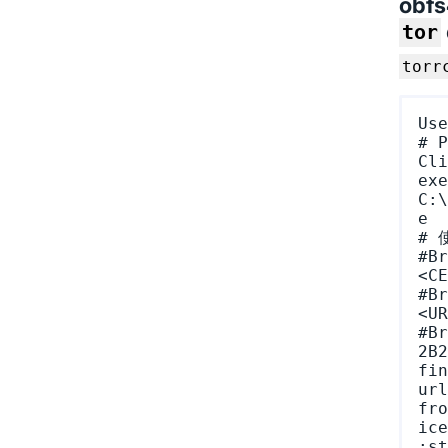
obf
tor
torr
Use
# 
Cli
exe
C:\
e

#
#Br
<CE
#Br
<UR
#Br
2B2
fin
url
fro
ice
:st