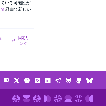
れている可能性が
am
経由で新しい
を
固定リ
ンク
Mastodon
X
Facebook
Instagram
LinkedIn
Telegram
GitLab
GitHub
Bluesk