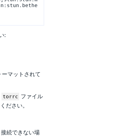
un:stun.bethe
い:
ォーマットされて
、
ファイル
torrc
てください。
も接続できない場