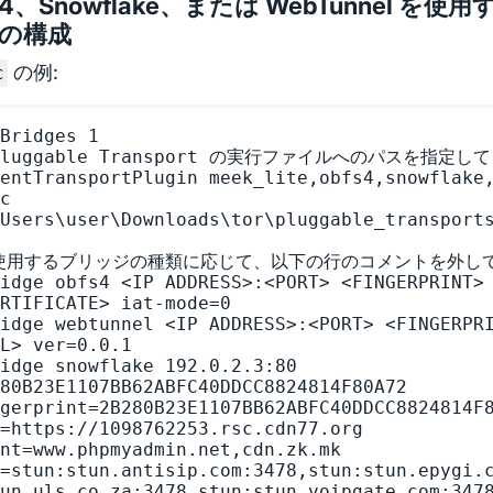
s4、Snowflake、または WebTunnel を
の構成
の例:
c
Bridges 1

Pluggable Transport の実行ファイルへのパスを指定して
entTransportPlugin meek_lite,obfs4,snowflake,
c 
Users\user\Downloads\tor\pluggable_transport
 使用するブリッジの種類に応じて、以下の行のコメントを外して
idge obfs4 <IP ADDRESS>:<PORT> <FINGERPRINT>
RTIFICATE> iat-mode=0

idge webtunnel <IP ADDRESS>:<PORT> <FINGERPR
L> ver=0.0.1

idge snowflake 192.0.2.3:80 
80B23E1107BB62ABFC40DDCC8824814F80A72 
gerprint=2B280B23E1107BB62ABFC40DDCC8824814F8
=https://1098762253.rsc.cdn77.org 
nt=www.phpmyadmin.net,cdn.zk.mk 
=stun:stun.antisip.com:3478,stun:stun.epygi.
un.uls.co.za:3478,stun:stun.voipgate.com:347