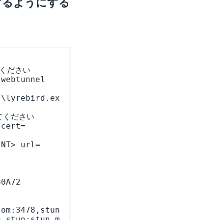
使用するようにする
ください

webtunnel 
s\lyrebird.ex
ください

 cert=
INT> url=
0A72 
com:3478,stun
8,stun:stun.m