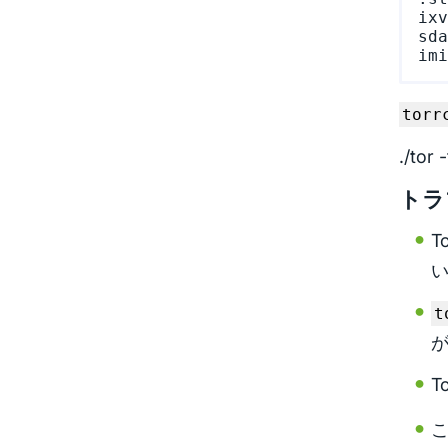
ixv
sda
torr
./tor 
トラ
T
t
が
T