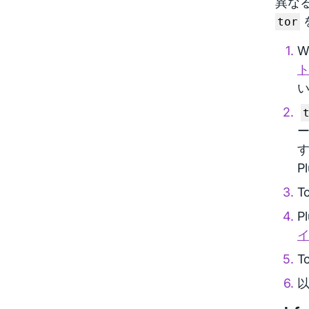
異なる
tor
W
い
ー
P
T
P
T