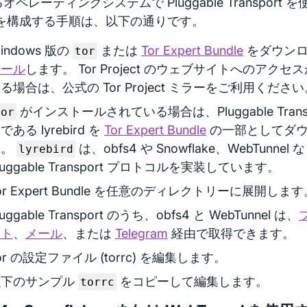
オペレーティングシステムで Pluggable Transport
を構成する手順は、以下の通りです。
indows 版の
または
Tor Expert Bundle
をダウン
tor
トール
します。 Tor Project のウェブサイトへのアク
る場合は、公式の Tor Project ミラーをご利用ください
がインストールされている場合は、Pluggable Trans
tor
である lyrebird を
Tor Expert Bundle
の一部としてダウ
す。
は、obfs4 や Snowflake、WebTunn
lyrebird
luggable Transport プロトコルを実装しています。
or Expert Bundle を任意のディレクトリーに展開します
luggable Transport のうち、obfs4 と WebTunnel は、
イト
、
メール
、または
Telegram
経由で取得できます。
or の設定ファイル (torrc) を編集します。
以下のサンプル
をコピーして編集します。
torrc