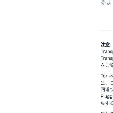
るよ
注意
:
Tran
Tra
をご
Tor
は、こ
回避ツ
Plug
集する