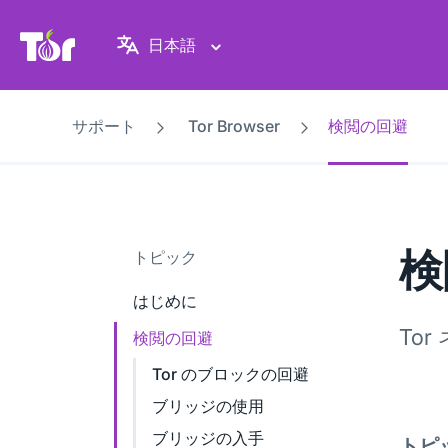
Tor Project ウェブサイト
日本語
サポート
Tor Browser
検閲の回避
検
トピック
はじめに
To
検閲の回避
Tor のブロックの回避
ブリッジの使用
ブリッジの入手
トピ