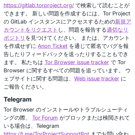
https://gitlab.torproject.org/
で検索して読むことが
できます。 新しい問題を作成するには、Tor Project
の GitLab インスタンスにアクセスするための
新規ア
カウントをリクエスト
し、問題を報告する
適切なリ
ポジトリ
を見つけてください。 または、アカウント
を作成せずに
Anon Ticket
を通じて匿名でバグを報
告したりフィードバックを送ったりすることもでき
ます。 私たちは
Tor Browser issue tracker
で Tor
Browser に関するすべての問題を追っています。 ウ
ェブサイトに関する問題は、
Web issue tracker
に
ご報告ください。
Telegram
Tor Browser のインストールやトラブルシューティ
ングの際、
Tor Forum
がブロックまたは検閲されて
いる場合は、Telegram
https://t.me/TorProjectSupportBot
までお問い合わ