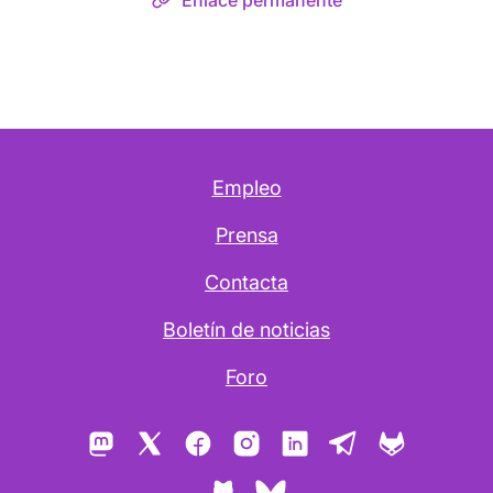
Enlace permanente
Empleo
Prensa
Contacta
Boletín de noticias
Foro
Mastodon
X
Facebook
Instagram
LinkedIn
Telegram
GitLab
GitHub
Bluesky