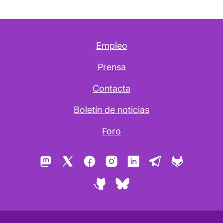
Empleo
Prensa
Contacta
Boletín de noticias
Foro
Mastodon
X
Facebook
Instagram
LinkedIn
Telegram
GitLab
GitHub
Bluesky