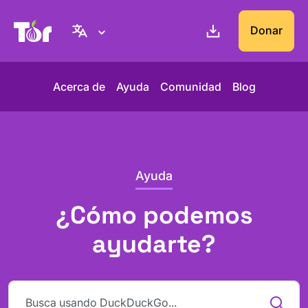
Web del Proyecto Tor
Donar
Acerca de
Ayuda
Comunidad
Blog
Ayuda
¿Cómo podemos
ayudarte?