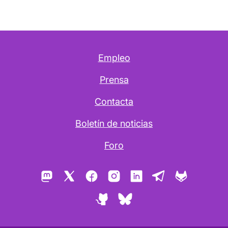
Empleo
Prensa
Contacta
Boletín de noticias
Foro
Mastodon
X
Facebook
Instagram
LinkedIn
Telegram
GitLab
GitHub
Bluesky