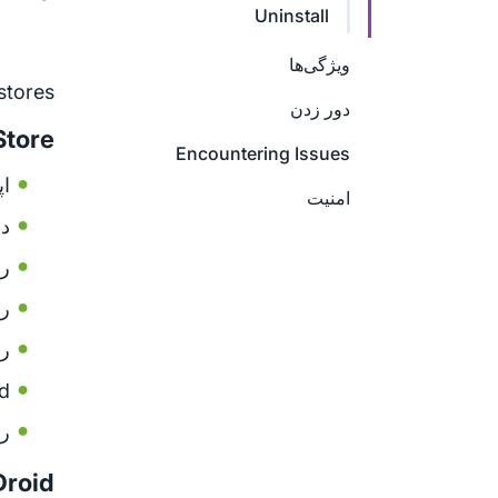
Uninstall
ویژگی‌ها
tores.
دور زدن
Store
Encountering Issues
اپ
امنیت
در
رو
رو
رو
d.
رو
Droid