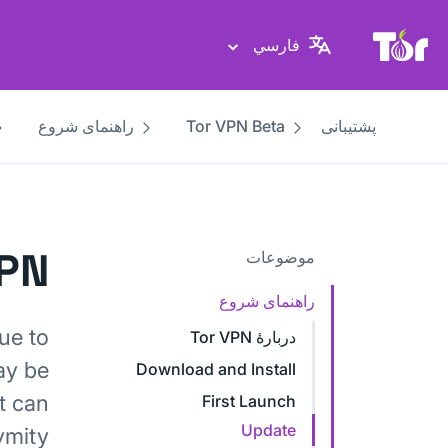
پایگاه وب پروژهٔ تور
فارسي
پشتیبانی
Tor VPN Beta
راهنمای شروع
VPN
موضوعات
راهنمای شروع
ue to
دربارهٔ Tor VPN
ay be
Download and Install
at can
First Launch
Update
mity.