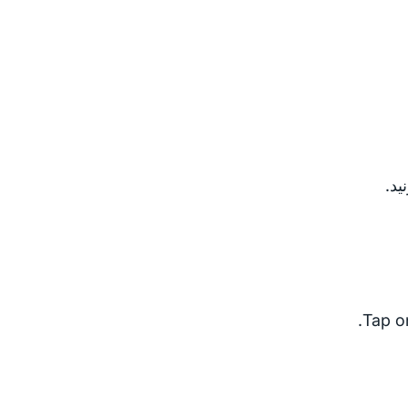
د.
Tap on