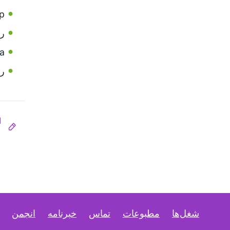
p.
رو
'.
رو
ا
شغل‌ها
مطبوعات
تماس
خبرنامه
انجمن