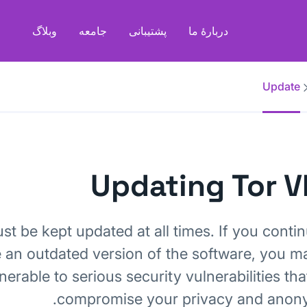
دربارهٔ ما
پشتیبانی
جامعه
وبلاگ
Update
Updating Tor 
t be kept updated at all times. If you contin
 an outdated version of the software, you m
nerable to serious security vulnerabilities th
compromise your privacy and anony