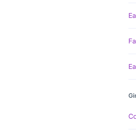
Ea
Fa
Ea
Gi
Co