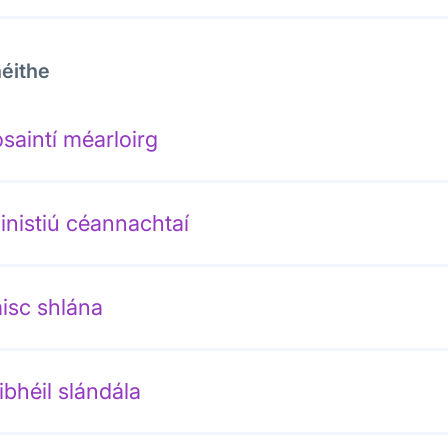
éithe
saintí méarloirg
inistiú céannachtaí
isc shlána
ibhéil slándála