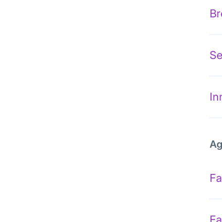
Br
Se
In
Ag
Fa
Fa