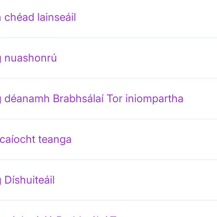
 chéad lainseáil
 nuashonrú
 déanamh Brabhsálaí Tor iniompartha
caíocht teanga
 Díshuiteáil