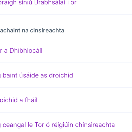
oraigh síniú Brabhsálaí Tor
achaint na cinsireachta
r a Dhíbhlocáil
 baint úsáide as droichid
oichid a fháil
 ceangal le Tor ó réigiúin chinsireachta