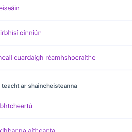
eiseáin
irbhísí oinniún
neall cuardaigh réamhshocraithe
 teacht ar shaincheisteanna
bhtcheartú
dhbanna aitheanta