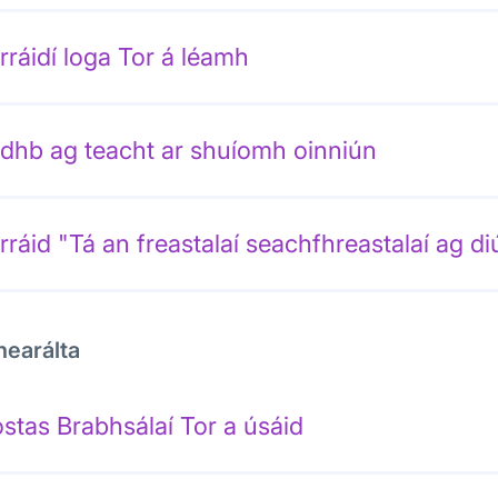
rráidí loga Tor á léamh
dhb ag teacht ar shuíomh oinniún
rráid "Tá an freastalaí seachfhreastalaí ag di
nearálta
stas Brabhsálaí Tor a úsáid