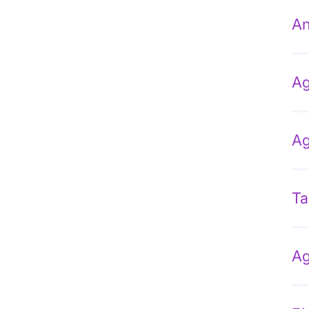
An
Ag
Ag
Ta
Ag