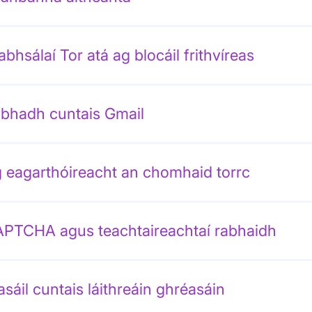
abhsálaí Tor atá ag blocáil frithvíreas
bhadh cuntais Gmail
 eagarthóireacht an chomhaid torrc
PTCHA agus teachtaireachtaí rabhaidh
asáil cuntais láithreáin ghréasáin