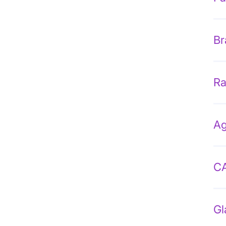
Br
Ra
Ag
CA
Gl