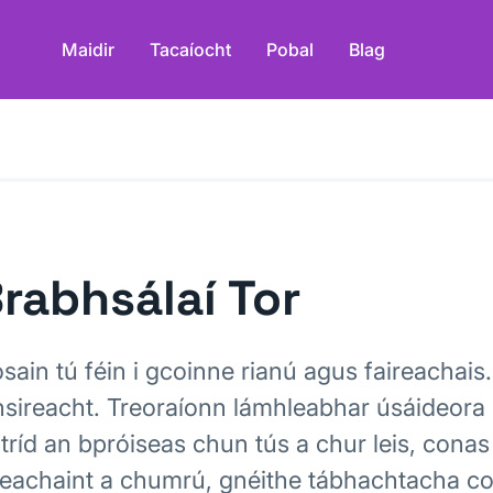
Maidir
Tacaíocht
Pobal
Blag
rabhsálaí Tor
sain tú féin i gcoinne rianú agus faireachais
nsireacht. Treoraíonn lámhleabhar úsáideora 
 tríd an bpróiseas chun tús a chur leis, conas
eachaint a chumrú, gnéithe tábhachtacha cosú