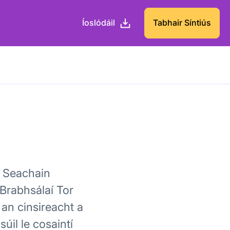
Íoslódáil
Tabhair Síntiús
. Seachain
Brabhsálaí Tor
 an cinsireacht a
il le cosaintí