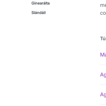
Ginearálta
mé
co
Slándáil
Tú
Ma
Ag
Ag