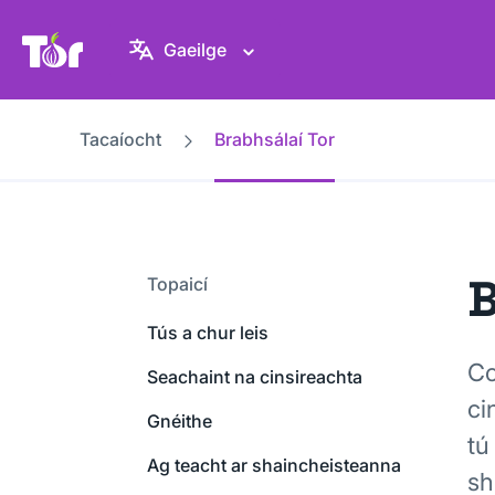
Suíomh Gréasáin Thionscadal Tor
Gaeilge
Tacaíocht
Brabhsálaí Tor
B
Topaicí
Tús a chur leis
Co
Seachaint na cinsireachta
ci
Gnéithe
tú
Ag teacht ar shaincheisteanna
sh