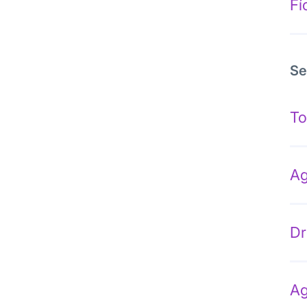
Fí
Se
To
Ag
Dr
Ag