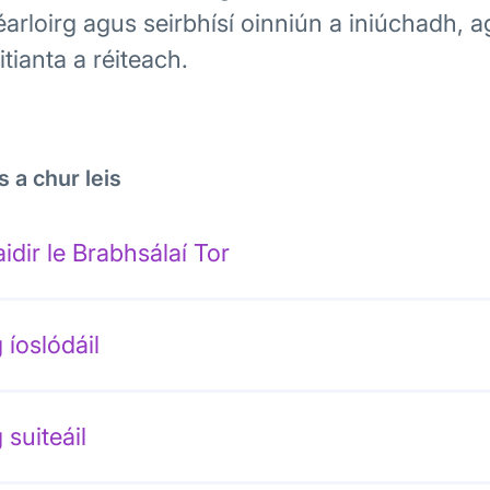
arloirg agus seirbhísí oinniún a iniúchadh,
itianta a réiteach.
s a chur leis
idir le Brabhsálaí Tor
 íoslódáil
 suiteáil