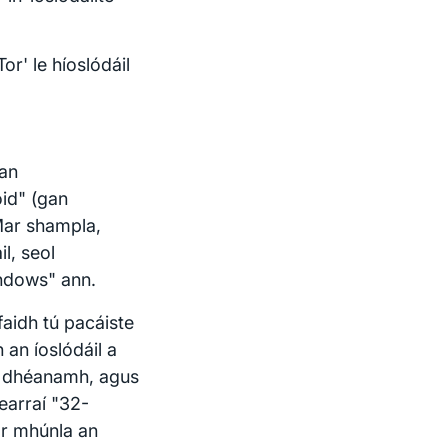
r' le híoslódáil
 an
oid" (gan
 Mar shampla,
l, seol
indows" ann.
aidh tú pacáiste
 an íoslódáil a
 a dhéanamh, agus
earraí "32-
 ar mhúnla an