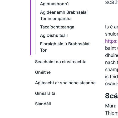
scáth
Ag nuashonrú
Ag déanamh Brabhsálaí
Tor iniompartha
Is é a
Tacaíocht teanga
shuío
Ag Díshuiteáil
https
Fíoraigh síniú Brabhsálaí
baint
Tor
dhuin
Seachaint na cinsireachta
nach f
shampl
Gnéithe
is féi
Ag teacht ar shaincheisteanna
úsáid:
Ginearálta
Scá
Slándáil
Mura b
Thions