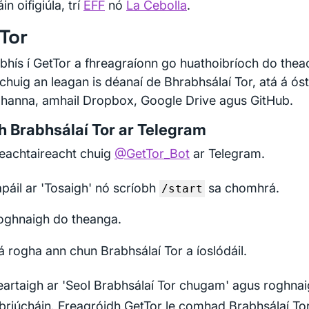
in oifigiúla, trí
EFF
nó
La Cebolla
.
Tor
rbhís í GetTor a fhreagraíonn go huathoibríoch do theac
chuig an leagan is déanaí de Bhrabhsálaí Tor, atá á óst
hanna, amhail Dropbox, Google Drive agus GitHub.
h Brabhsálaí Tor ar Telegram
teachtaireacht chuig
@GetTor_Bot
ar Telegram.
páil ar 'Tosaigh' nó scríobh
sa chomhrá.
/start
oghnaigh do theanga.
á rogha ann chun Brabhsálaí Tor a íoslódáil.
eartaigh ar 'Seol Brabhsálaí Tor chugam' agus roghna
briúcháin. Freagróidh GetTor le comhad Brabhsálaí Tor 