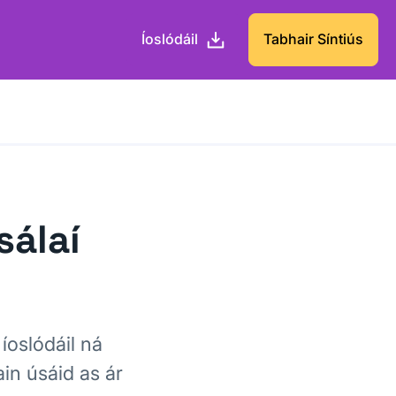
Íoslódáil
Tabhair Síntiús
sálaí
íoslódáil ná
ain úsáid as ár