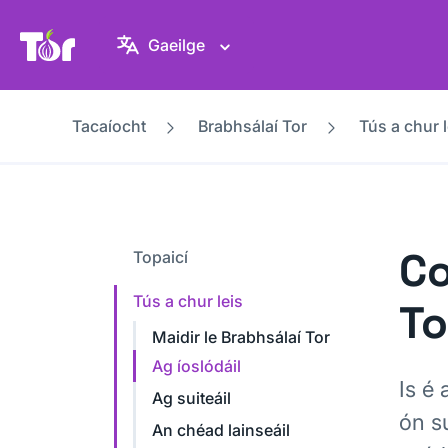
Suíomh Gréasáin Thionscadal Tor
Gaeilge
Tacaíocht
Brabhsálaí Tor
Tús a chur l
Co
Topaicí
Tús a chur leis
To
Maidir le Brabhsálaí Tor
Ag íoslódáil
Is é 
Ag suiteáil
ón su
An chéad lainseáil