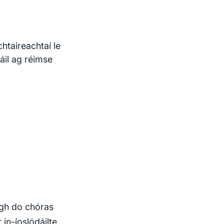
htaireachtaí le
áil ag réimse
igh do chóras
in-íoslódáilte