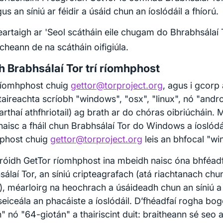
us an síniú ar féidir a úsáid chun an íoslódáil a fhíorú.
artaigh ar 'Seol scátháin eile chugam do Bhrabhsálaí To
cheann de na scátháin oifigiúla.
h Brabhsálaí Tor trí ríomhphost
ríomhphost chuig
gettor@torproject.org
, agus i gcorp
taireachta scríobh "windows", "osx", "linux", nó "andr
rthaí athfhriotail) ag brath ar do chóras oibriúcháin.
naisc a fháil chun Brabhsálaí Tor do Windows a íoslódái
phost chuig
gettor@torproject.org
leis an bhfocal "w
róidh GetTor ríomhphost ina mbeidh naisc óna bhféadf
álaí Tor, an síniú cripteagrafach (atá riachtanach chun
ú), méarloirg na heochrach a úsáideadh chun an síniú
seiceála an phacáiste a íoslódáil. D’fhéadfaí rogha bog
" nó "64-giotán" a thairiscint duit: braitheann sé seo