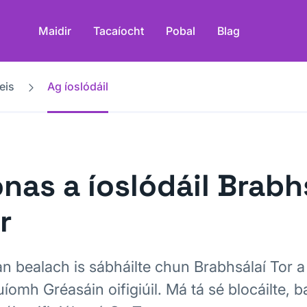
Maidir
Tacaíocht
Pobal
Blag
eis
Ag íoslódáil
nas a íoslódáil Brabh
r
an bealach is sábháilte chun Brabhsálaí Tor a 
íomh Gréasáin oifigiúil. Má tá sé blocáilte, b