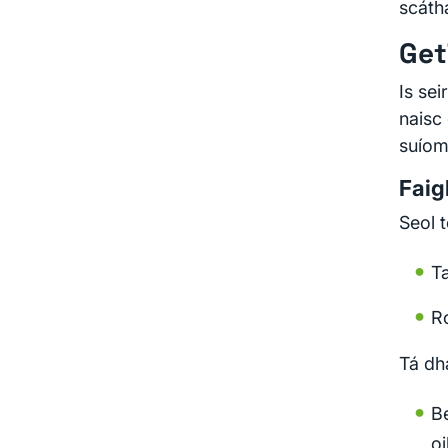
scáthá
Get
Is sei
naisc 
suíom
Faig
Seol 
Ta
R
Tá dh
B
oi