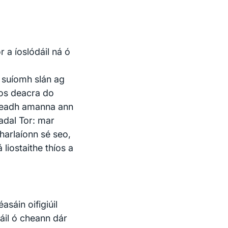
r a íoslódáil ná ó
n suíomh slán ag
íos deacra do
 mbeadh amanna ann
cadal Tor: mar
tharlaíonn sé seo,
liostaithe thíos a
asáin oifigiúil
dáil ó cheann dár