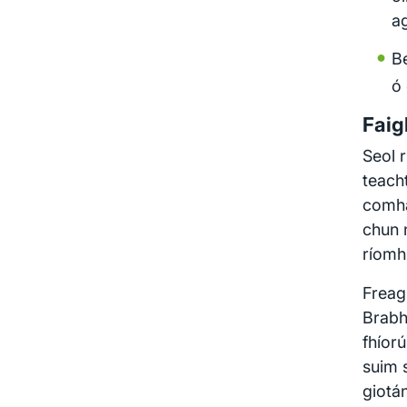
ag
Be
ó 
Faig
Seol 
teach
comha
chun 
ríomh
Freag
Brabhs
fhíor
suim 
giotán