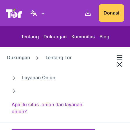
Situs web Tor Project
Donasi
Tentang
Dukungan
Komunitas
Blog
Dukungan
Tentang Tor
Layanan Onion
Apa itu situs .onion dan layanan
onion?