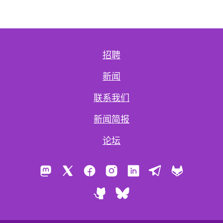
招聘
新闻
联系我们
新闻简报
论坛
Mastodon
X
Facebook
Instagram
LinkedIn
Telegram
GitLab
GitHub
Bluesky