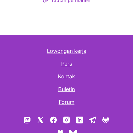
Tautan permanen
Lowongan kerja
Pers
Kontak
Buletin
Forum
Mastodon
X
Facebook
Instagram
LinkedIn
Telegram
GitLab
GitHub
Bluesky