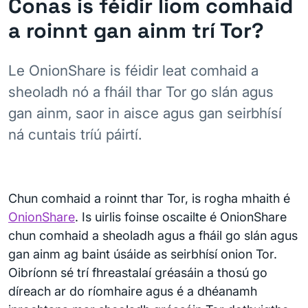
Conas is féidir liom comhaid
a roinnt gan ainm trí Tor?
Le OnionShare is féidir leat comhaid a
sheoladh nó a fháil thar Tor go slán agus
gan ainm, saor in aisce agus gan seirbhísí
ná cuntais tríú páirtí.
Chun comhaid a roinnt thar Tor, is rogha mhaith é
OnionShare
. Is uirlis foinse oscailte é OnionShare
chun comhaid a sheoladh agus a fháil go slán agus
gan ainm ag baint úsáide as seirbhísí onion Tor.
Oibríonn sé trí fhreastalaí gréasáin a thosú go
díreach ar do ríomhaire agus é a dhéanamh