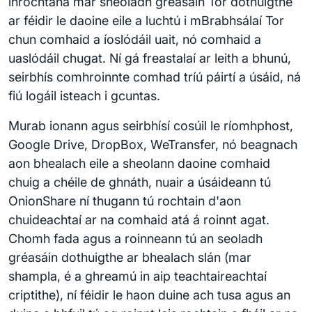
inrochtana mar sheoladh gréasáin Tor dothuigthe
ar féidir le daoine eile a luchtú i mBrabhsálaí Tor
chun comhaid a íoslódáil uait, nó comhaid a
uaslódáil chugat. Ní gá freastalaí ar leith a bhunú,
seirbhís comhroinnte comhad tríú páirtí a úsáid, ná
fiú logáil isteach i gcuntas.
Murab ionann agus seirbhísí cosúil le ríomhphost,
Google Drive, DropBox, WeTransfer, nó beagnach
aon bhealach eile a sheolann daoine comhaid
chuig a chéile de ghnáth, nuair a úsáideann tú
OnionShare ní thugann tú rochtain d'aon
chuideachtaí ar na comhaid atá á roinnt agat.
Chomh fada agus a roinneann tú an seoladh
gréasáin dothuigthe ar bhealach slán (mar
shampla, é a ghreamú in aip teachtaireachtaí
criptithe), ní féidir le haon duine ach tusa agus an