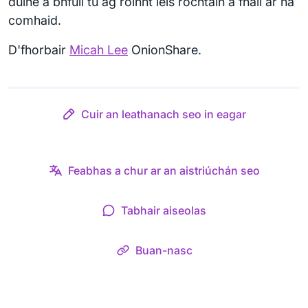
duine a bhfuil tú ag roinnt leis rochtain a fháil ar na
comhaid.
D'fhorbair
Micah Lee
OnionShare.
Cuir an leathanach seo in eagar
Feabhas a chur ar an aistriúchán seo
Tabhair aiseolas
Buan-nasc