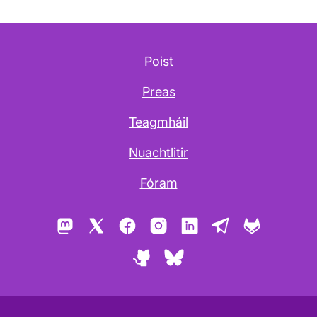
Poist
Preas
Teagmháil
Nuachtlitir
Fóram
Mastodon
X
Facebook
Instagram
LinkedIn
Telegram
GitLab
GitHub
Bluesky