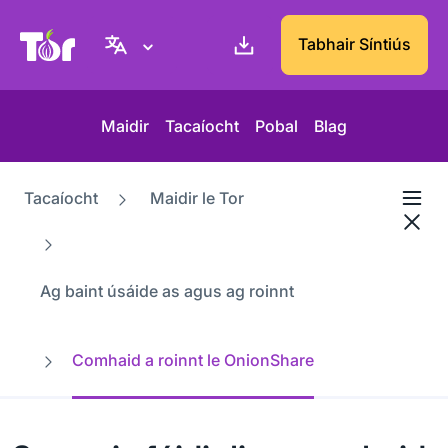
Suíomh Gréasáin Thionscadal Tor
Tabhair Síntiús
Maidir
Tacaíocht
Pobal
Blag
Tacaíocht
Maidir le Tor
Ag baint úsáide as agus ag roinnt
Comhaid a roinnt le OnionShare