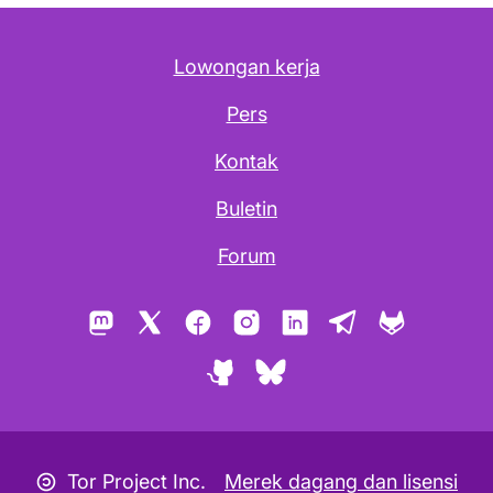
Lowongan kerja
Pers
Kontak
Buletin
Forum
Mastodon
X
Facebook
Instagram
LinkedIn
Telegram
GitLab
GitHub
Bluesky
Ikon Copyleft
Tor Project Inc.
Merek dagang dan lisensi