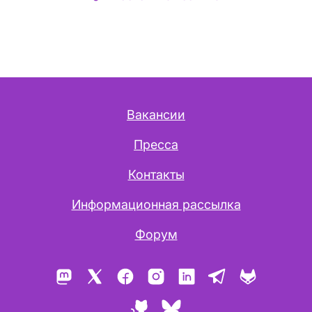
Вакансии
Пресса
Контакты
Информационная рассылка
Форум
Mastodon
X
Facebook
Instagram
LinkedIn
Telegram
GitLab
GitHub
Bluesky