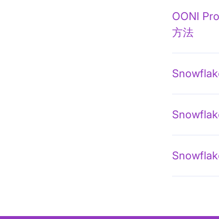
OONI 
方法
Snowfl
Snowf
Snowf