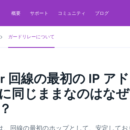
概要
サポート
コミュニティ
ブログ
ガードリレーについて
or 回線の最初の IP ア
に同じままなのはなぜ
？
r は、回線の最初のホップとして、安定して