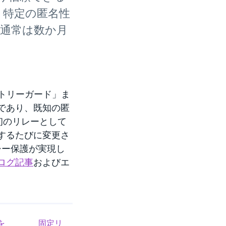
、特定の匿名性
通常は数か月
ントリーガード」ま
であり、既知の匿
初のリレーとして
するたびに変更さ
シー保護が実現し
ログ記事
およびエ
を
固定リ