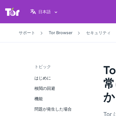
Tor Project ウェブサイト
日本語
サポート
Tor Browser
セキュリティ
T
トピック
はじめに
常
検閲の回避
か
機能
問題が発生した場合
To