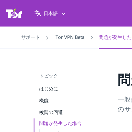
Tor Project ウェブサイト
日本語
サポート
Tor VPN Beta
問題が発生した
問
トピック
はじめに
一般
機能
のサ
検閲の回避
問題が発生した場合