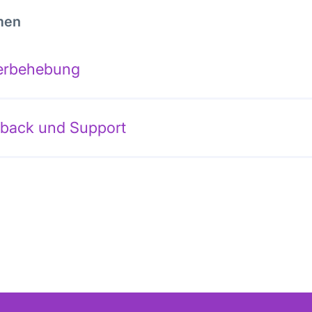
men
erbehebung
back und Support