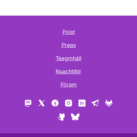
Poist
Preas
Teagmháil
Nuachtlitir
Fóram
Mastodon
X
Facebook
Instagram
LinkedIn
Telegram
GitLab
GitHub
Bluesky