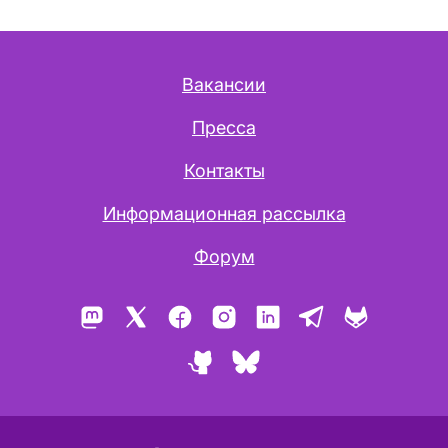
Вакансии
Пресса
Контакты
Информационная рассылка
Форум
Mastodon
X
Facebook
Instagram
LinkedIn
Telegram
GitLab
GitHub
Bluesky