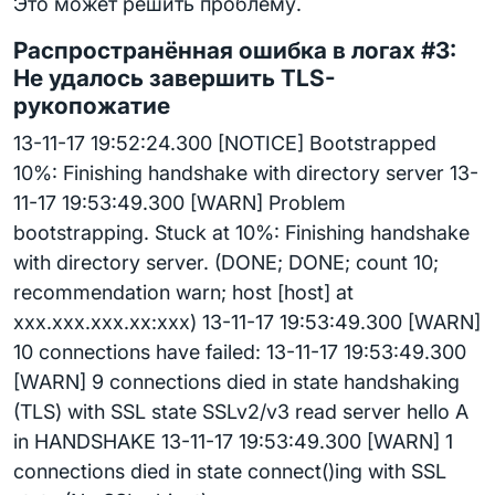
Это может решить проблему.
Распространённая ошибка в логах #3:
Не удалось завершить TLS-
рукопожатие
13-11-17 19:52:24.300 [NOTICE] Bootstrapped
10%: Finishing handshake with directory server 13-
11-17 19:53:49.300 [WARN] Problem
bootstrapping. Stuck at 10%: Finishing handshake
with directory server. (DONE; DONE; count 10;
recommendation warn; host [host] at
xxx.xxx.xxx.xx:xxx) 13-11-17 19:53:49.300 [WARN]
10 connections have failed: 13-11-17 19:53:49.300
[WARN] 9 connections died in state handshaking
(TLS) with SSL state SSLv2/v3 read server hello A
in HANDSHAKE 13-11-17 19:53:49.300 [WARN] 1
connections died in state connect()ing with SSL